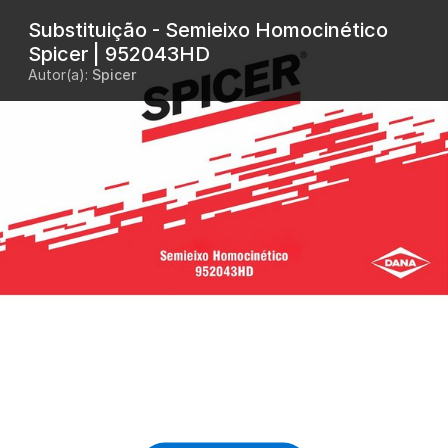
Substituição - Semieixo Homocinético
Spicer | 952043HD
Autor(a):
Spicer