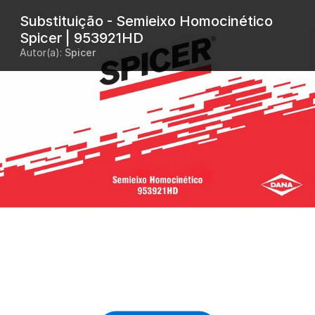
Substituição - Semieixo Homocinético
Spicer | 953921HD
Autor(a):
Spicer