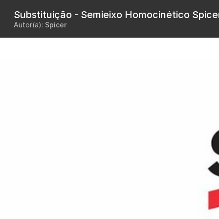
Substituição - Semieixo Homocinético Spic
Autor(a):
Spicer