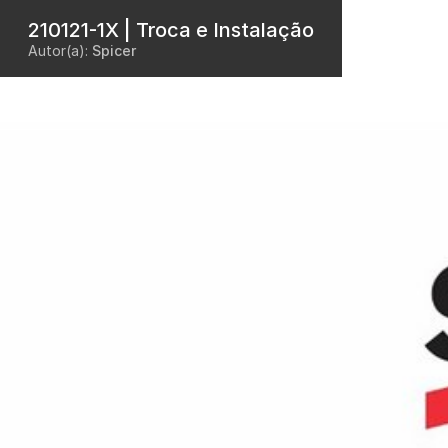
210121-1X | Troca e Instalação
Autor(a):
Spicer