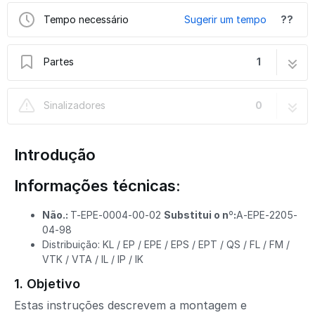
Tempo necessário
Sugerir um tempo
??
Partes
1
T-EPE-0004-E Instruções de montagem
19 passos
Sinalizadores
0
Pacote unitário
Introdução
Informações técnicas:
Não.:
T-EPE-0004-00-02
Substitui o nº:
A-EPE-2205-
04-98
Distribuição: KL / EP / EPE / EPS / EPT / QS / FL / FM /
VTK / VTA / IL / IP / IK
1. Objetivo
Estas instruções descrevem a montagem e