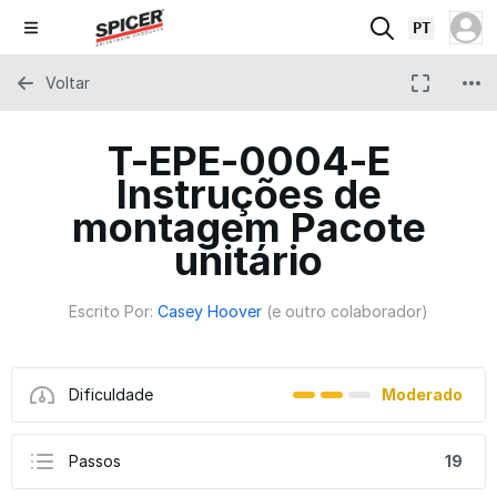
PT
Voltar
T-EPE-0004-E
Instruções de
montagem Pacote
unitário
Escrito Por:
Casey Hoover
(e outro colaborador)
Dificuldade
Moderado
Passos
19