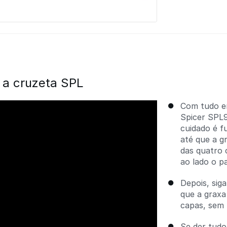
 a cruzeta SPL
Com tudo em
Spicer SPL9
cuidado é f
até que a g
das quatro 
ao lado o p
Depois, sig
que a graxa
capas, sem 
Se der tudo