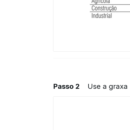
Passo 2
Use a graxa 