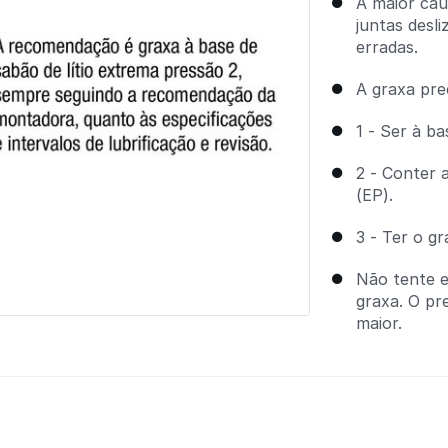
A maior cau
juntas desli
erradas.
A graxa prec
1 - Ser à ba
2 - Conter 
(EP).
3 - Ter o g
Não tente e
graxa. O pr
maior.