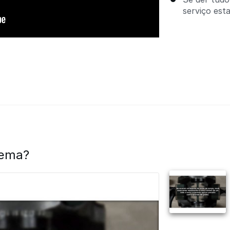
serviço est
lema?