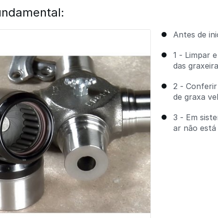
undamental:
Antes de ini
1 - Limpar 
das graxeir
2 - Conferi
de graxa ve
3 - Em sist
ar não está