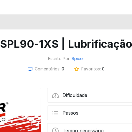
SPL90-1XS | Lubrificaçã
Escrito Por:
Spicer
Comentários:
0
Favoritos:
0
Dificuldade
Passos
Tempo necessário