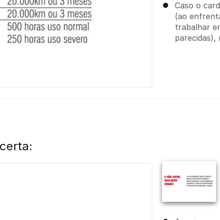
Caso o card
(ao enfrent
trabalhar e
parecidas), 
certa: