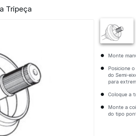
 Tripeça
Monte manu
Posicione o
do Semi-eix
para extrem
Coloque a t
Monte a coif
do tipo pon