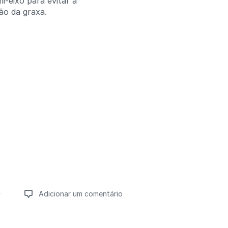
i-eixo para evitar a
o da graxa.
Adicionar um comentário