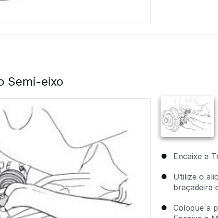
o Semi-eixo
Encaixe a Tr
Utilize o al
braçadeira d
Coloque a p