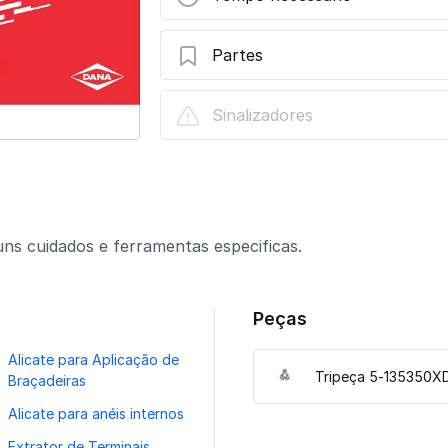
Partes
Substituição - Tripeça Spicer |5-13542
Sinalizadores
uns cuidados e ferramentas especificas.
Peças
Alicate para Aplicação de
Tripeça 5-135350X
Braçadeiras
Alicate para anéis internos
Extrator de Terminais