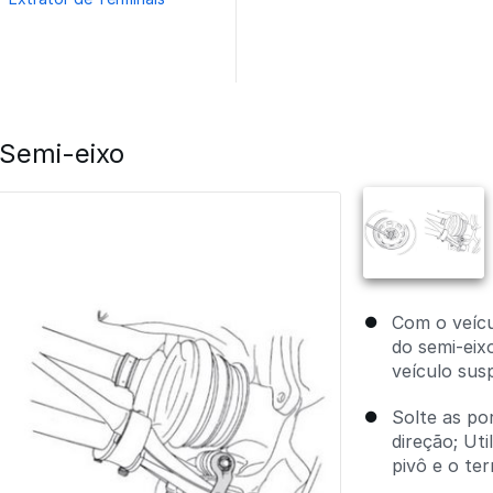
Semi-eixo
Com o veícu
do semi-eix
veículo sus
Solte as po
direção; Ut
pivô e o ter