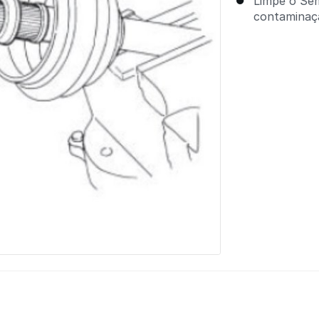
Limpe o Sem
contaminaçã