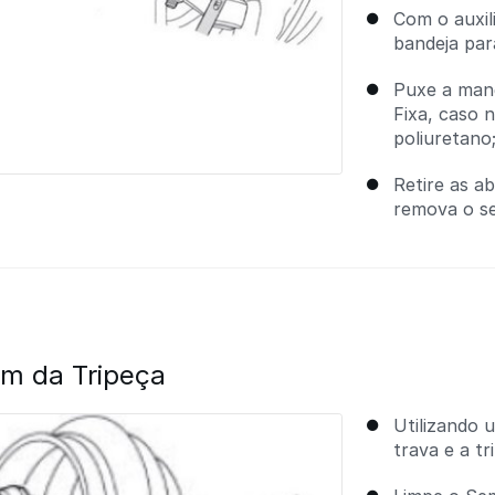
Com o auxil
bandeja par
Puxe a mang
Fixa, caso 
poliuretano
Retire as ab
remova o se
m da Tripeça
Utilizando 
trava e a tr