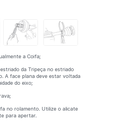
Adicionar um comentário
almente a Coifa;
 estriado da Tripeça no estriado
o. A face plana deve estar voltada
idade do eixo;
rava;
a no rolamento. Utilize o alicate
te para apertar.