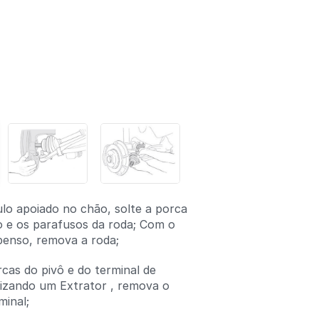
lo apoiado no chão, solte a porca
o e os parafusos da roda; Com o
penso, remova a roda;
rcas do pivô e do terminal de
ilizando um Extrator , remova o
minal;