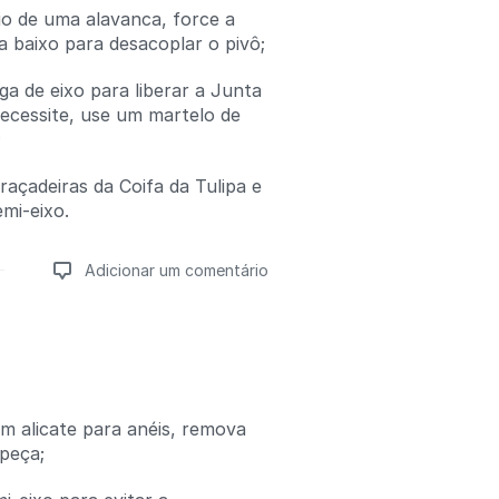
io de uma alavanca, force a
a baixo para desacoplar o pivô;
a de eixo para liberar a Junta
necessite, use um martelo de
;
raçadeiras da Coifa da Tulipa e
mi-eixo.
Adicionar um comentário
Adicionar um comentário
um alicate para anéis, remova
ipeça;