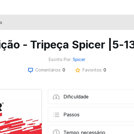
a
ição - Tripeça Spicer |5
Escrito Por:
Spicer
Comentários:
0
Favoritos:
0
Dificuldade
Passos
Tempo necessário