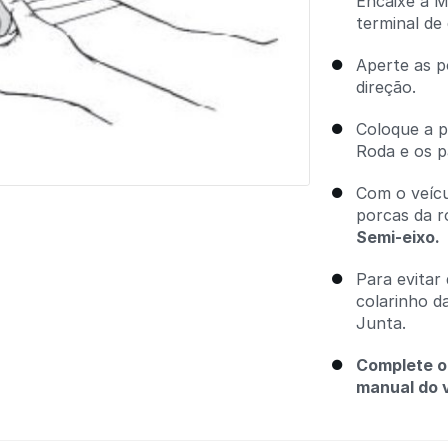
Encaixe a M
terminal de 
Aperte as p
direção.
Coloque a p
Roda e os p
Com o veícu
porcas da r
Semi-eixo.
Para evitar
colarinho d
Junta.
Complete o
manual do v