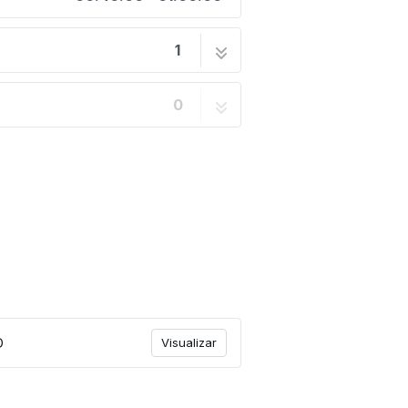
1
0XD
6 passos
0
D
Visualizar