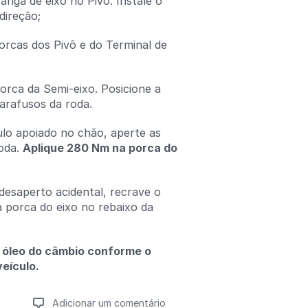
anga de eixo no Pivô. Instale o
direção;
orcas dos Pivô e do Terminal de
orca da Semi-eixo. Posicione a
arafusos da roda.
lo apoiado no chão, aperte as
oda.
Aplique 280 Nm na porca do
 desaperto acidental, recrave o
a porca do eixo no rebaixo da
 óleo do câmbio conforme o
eículo.
Adicionar um comentário