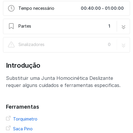
Tempo necessário
00:40:00 - 01:00:00
Partes
1
Substituição - Junta Homocinética Deslizante
6 passos
Sinalizadores
0
Spicer | 143X-4-139
Introdução
Substituir uma Junta Homocinética Deslizante
requer alguns cuidados e ferramentas especificas.
Ferramentas
Torquimetro
Saca Pino