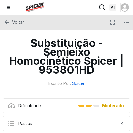
PT
Voltar
Substituição -
Semieixo
Homocinético Spicer |
953801HD
Escrito Por:
Spicer
Dificuldade
Moderado
Passos
4