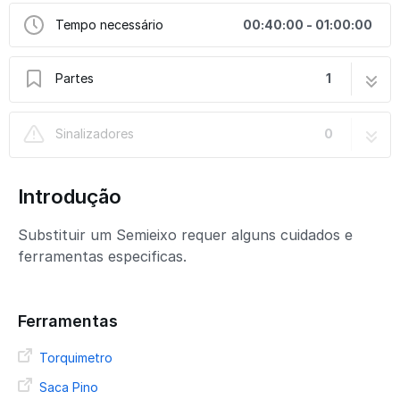
Tempo necessário
00:40:00 - 01:00:00
Partes
1
Substituição - Semieixo Homocinético Spicer
4 passos
Sinalizadores
0
| 953801HD
Introdução
Substituir um Semieixo requer alguns cuidados e
ferramentas especificas.
Ferramentas
Torquimetro
Saca Pino