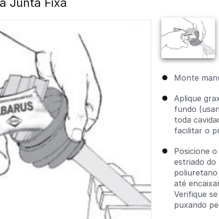
 Junta Fixa
Monte manu
Aplique gra
fundo (usan
toda cavida
facilitar o 
Posicione o
estriado do
poliuretano
até encaixa
Verifique se
puxando pe