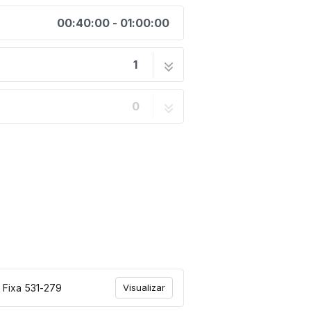
00:40:00 - 01:00:00
1
Spicer | 531-279
6 passos
0
 Fixa 531-279
Visualizar