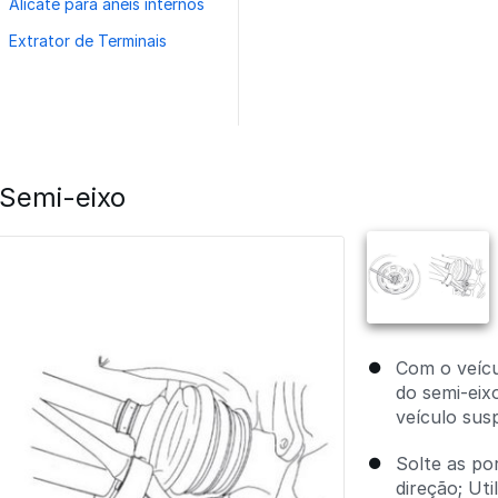
Alicate para anéis internos
Extrator de Terminais
Semi-eixo
Com o veícu
do semi-eix
veículo sus
Solte as po
direção; Ut