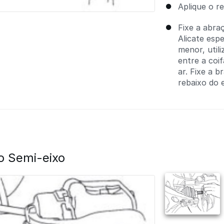
Aplique o r
Fixe a abra
Alicate espe
menor, util
entre a coi
ar. Fixe a 
rebaixo do e
o Semi-eixo