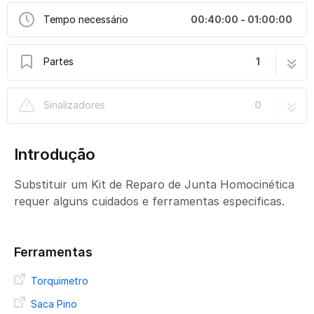
Tempo necessário
00:40:00 - 01:00:00
Partes
1
Substituição - Kit de Reparo de Junta
4 passos
Sinalizadores
0
Homocinética | 2-13-6059G
Introdução
Substituir um Kit de Reparo de Junta Homocinética
requer alguns cuidados e ferramentas especificas.
Ferramentas
Torquimetro
Saca Pino